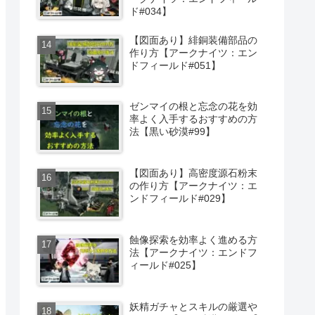
ド#034】
【図面あり】緋銅装備部品の
作り方【アークナイツ：エン
ドフィールド#051】
ゼンマイの根と忘念の花を効
率よく入手するおすすめの方
法【黒い砂漠#99】
【図面あり】高密度源石粉末
の作り方【アークナイツ：エ
ンドフィールド#029】
蝕像探索を効率よく進める方
法【アークナイツ：エンドフ
ィールド#025】
妖精ガチャとスキルの厳選や