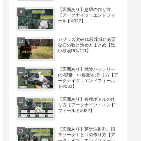
【図面あり】息壌の作り方
【アークナイツ：エンドフィ
ールド#027】
カプラス突破10段達成に必要
な石の数と進め方まとめ【黒
い砂漠PC#111】
【図面あり】武陵バッテリー
(小容量・中容量)の作り方【ア
ークナイツ：エンドフィール
ド#033】
【図面あり】各種ボトルの作
り方【アークナイツ：エンド
フィールド#022】
【図面あり】芽針注射剤、綿
草ソーダⅠとⅡの作り方【ア
ークナイツ：エンドフィール