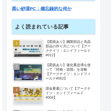
黒い砂漠PC：備忘録的な何か
よく読まれている記事
【図面あり】鋼製部品と高晶
部品の作り方について【アー
クナイツ：エンドフィールド
#012】
【図面あり】液化重息壌を使
って『同袍・追憶』を攻略
【アークナイツ：エンドフィ
ールド#052】
課金要素について【アークナ
イツ：エンドフィールド
#004】