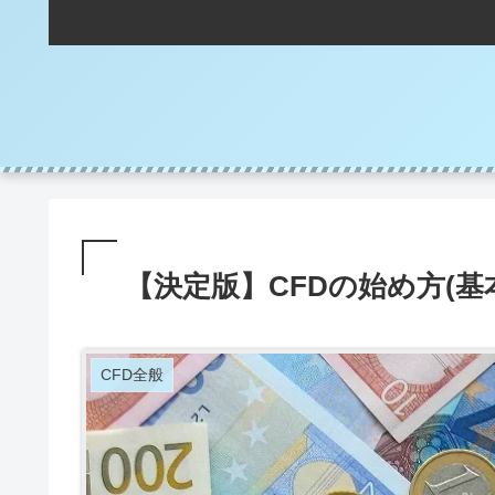
【決定版】CFDの始め方(
CFD全般