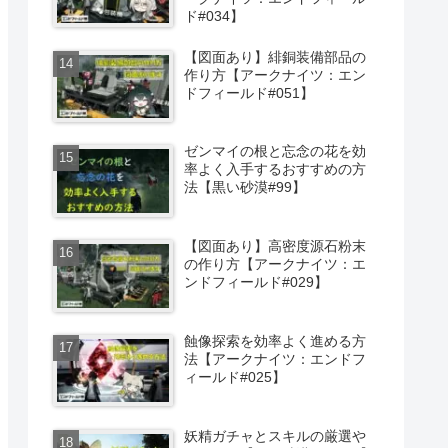
ド#034】
【図面あり】緋銅装備部品の
作り方【アークナイツ：エン
ドフィールド#051】
ゼンマイの根と忘念の花を効
率よく入手するおすすめの方
法【黒い砂漠#99】
【図面あり】高密度源石粉末
の作り方【アークナイツ：エ
ンドフィールド#029】
蝕像探索を効率よく進める方
法【アークナイツ：エンドフ
ィールド#025】
妖精ガチャとスキルの厳選や