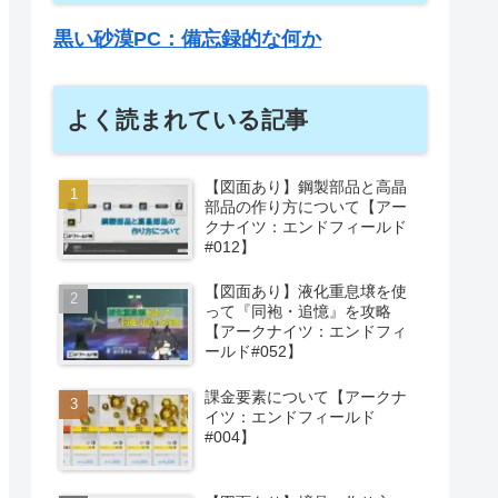
黒い砂漠PC：備忘録的な何か
よく読まれている記事
【図面あり】鋼製部品と高晶
部品の作り方について【アー
クナイツ：エンドフィールド
#012】
【図面あり】液化重息壌を使
って『同袍・追憶』を攻略
【アークナイツ：エンドフィ
ールド#052】
課金要素について【アークナ
イツ：エンドフィールド
#004】