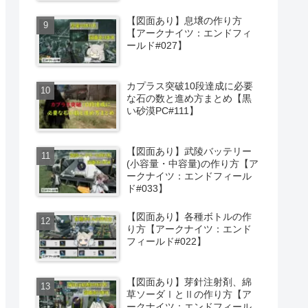
【図面あり】息壌の作り方
【アークナイツ：エンドフィ
ールド#027】
カプラス突破10段達成に必要
な石の数と進め方まとめ【黒
い砂漠PC#111】
【図面あり】武陵バッテリー
(小容量・中容量)の作り方【ア
ークナイツ：エンドフィール
ド#033】
【図面あり】各種ボトルの作
り方【アークナイツ：エンド
フィールド#022】
【図面あり】芽針注射剤、綿
草ソーダⅠとⅡの作り方【ア
ークナイツ：エンドフィール