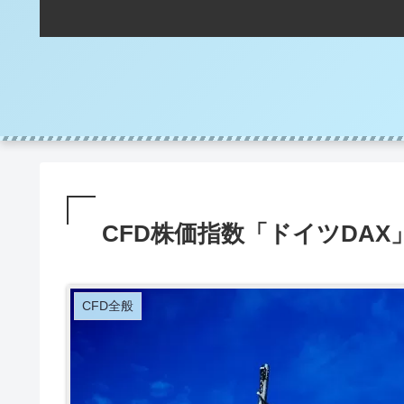
CFD株価指数「ドイツDA
CFD全般