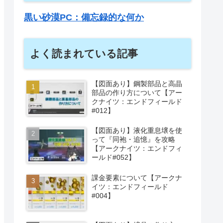
黒い砂漠PC：備忘録的な何か
よく読まれている記事
【図面あり】鋼製部品と高晶
部品の作り方について【アー
クナイツ：エンドフィールド
#012】
【図面あり】液化重息壌を使
って『同袍・追憶』を攻略
【アークナイツ：エンドフィ
ールド#052】
課金要素について【アークナ
イツ：エンドフィールド
#004】