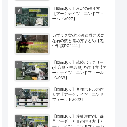
【図面あり】息壌の作り方
【アークナイツ：エンドフィ
ールド#027】
カプラス突破10段達成に必要
な石の数と進め方まとめ【黒
い砂漠PC#111】
【図面あり】武陵バッテリー
(小容量・中容量)の作り方【ア
ークナイツ：エンドフィール
ド#033】
【図面あり】各種ボトルの作
り方【アークナイツ：エンド
フィールド#022】
【図面あり】芽針注射剤、綿
草ソーダⅠとⅡの作り方【ア
ークナイツ：エンドフィール