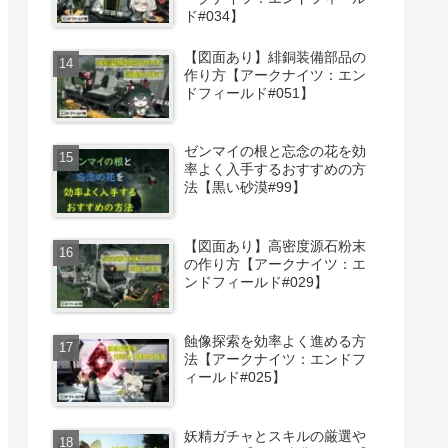
ド#034】
【図面あり】緋銅装備部品の
作り方【アークナイツ：エン
ドフィールド#051】
ゼンマイの根と忘念の花を効
率よく入手するおすすめの方
法【黒い砂漠#99】
【図面あり】高密度源石粉末
の作り方【アークナイツ：エ
ンドフィールド#029】
蝕像探索を効率よく進める方
法【アークナイツ：エンドフ
ィールド#025】
妖精ガチャとスキルの厳選や