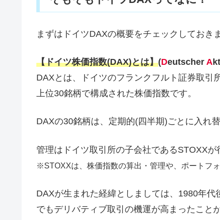
まずはドイツDAXの概要をチェックしておき
【ドイツ株価指数(DAX)とは】
(
D
eutscher
A
k
DAXとは、ドイツのフランクフルト証券取引
上位30銘柄で構成された株価指数です。
DAXの30銘柄は、定期的(四半期)ごとに入れ
管理はドイツ取引所の子会社であるSTOXXが
※STOXXは、株価指数の算出・管理や、ポートフ
DAXが生まれた経緯としましては、1980年
でもデリバティブ取引の機運が高まったこと