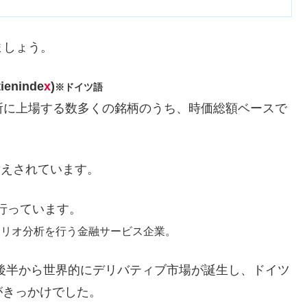
ましょう。
tieninde
x
)
※ドイツ語
所に上場する数多くの銘柄のうち、時価総額ベースで
替えされています。
行っています。
ォリオ分析を行う金融サービス企業。
代後半から世界的にデリバティブ市場が誕生し、ドイツ
がきっかけでした。