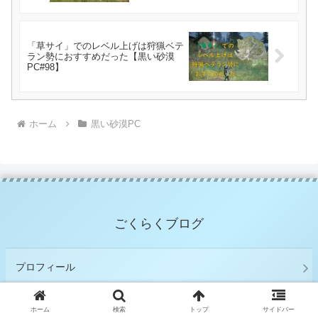
「草サイ」でのレベル上げは狩猟ベテ
ラン勢におすすめだった【黒い砂漠
PC#98】
ホーム
黒い砂漠PC
ごくらくブログ
プロフィール
免責事項・プライバシーポリシー
ホーム
検索
トップ
サイドバー