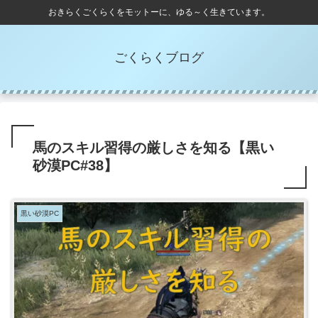
おきらくごくらくをモットーに、ゆる～く生きています。
ごくらくブログ
馬のスキル習得の厳しさを知る【黒い
砂漠PC#38】
黒い砂漠PC