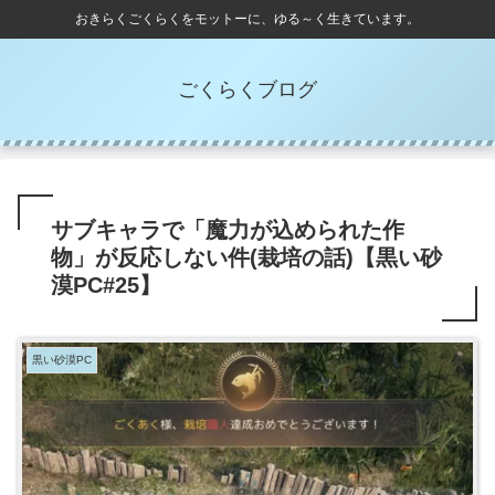
おきらくごくらくをモットーに、ゆる～く生きています。
ごくらくブログ
サブキャラで「魔力が込められた作
物」が反応しない件(栽培の話)【黒い砂
漠PC#25】
黒い砂漠PC