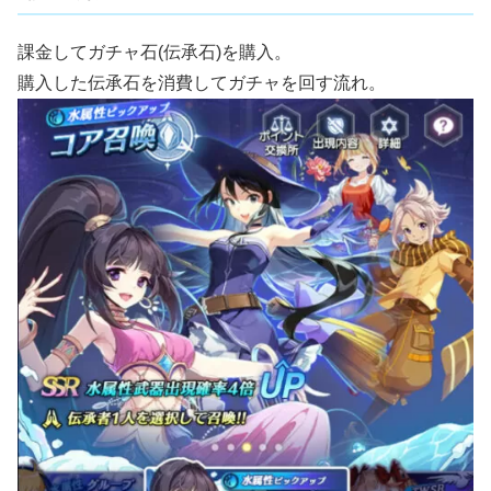
課金してガチャ石(伝承石)を購入。
購入した伝承石を消費してガチャを回す流れ。