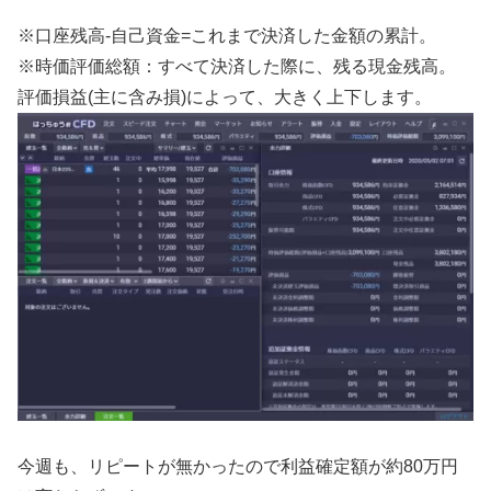
※口座残高-自己資金=これまで決済した金額の累計。
※時価評価総額：すべて決済した際に、残る現金残高。
評価損益(主に含み損)によって、大きく上下します。
今週も、リピートが無かったので利益確定額が約80万円