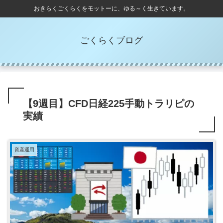
おきらくごくらくをモットーに、ゆる～く生きています。
ごくらくブログ
【9週目】CFD日経225手動トラリピの
実績
資産運用