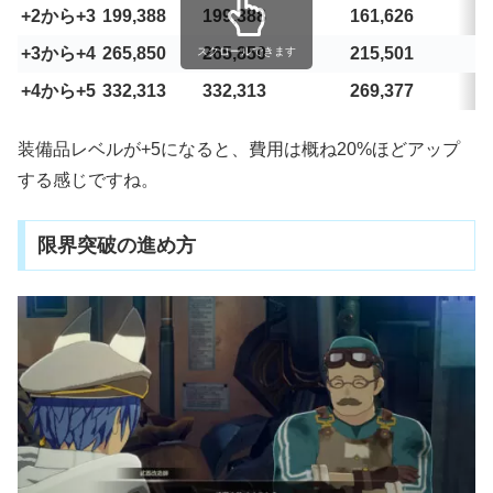
+2から+3
199,388
199,388
161,626
+3から+4
265,850
265,850
215,501
スクロールできます
+4から+5
332,313
332,313
269,377
装備品レベルが+5になると、費用は概ね20%ほどアップ
する感じですね。
限界突破の進め方