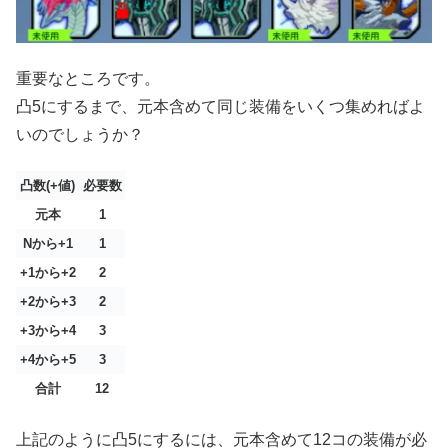
重要なところです。
凸5にするまで、元本含めて同じ装備をいくつ集めればよ
いのでしょうか？
凸数(+値)
必要数
元本
1
Nから+1
1
+1から+2
2
+2から+3
2
+3から+4
3
+4から+5
3
合計
12
上記のように凸5にするには、元本含めて12コの装備が必