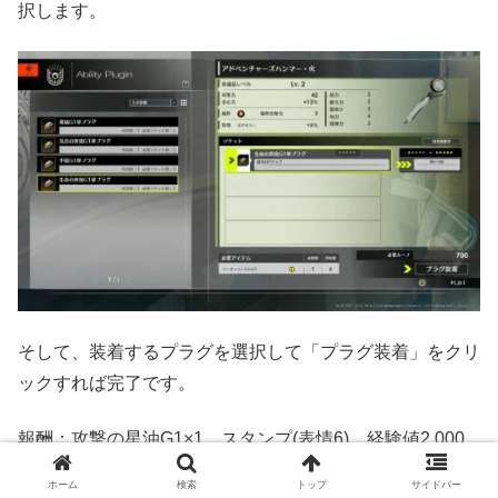
択します。
そして、装着するプラグを選択して「プラグ装着」をクリ
ックすれば完了です。
報酬：攻撃の星油G1×1、スタンプ(表情6)、経験値2,000
ホーム
検索
トップ
サイドバー