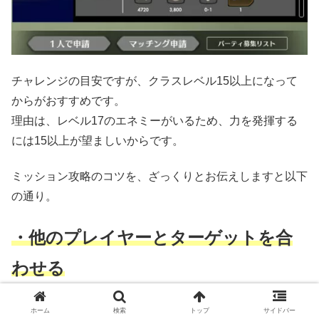
チャレンジの目安ですが、クラスレベル15以上になって
からがおすすめです。
理由は、レベル17のエネミーがいるため、力を発揮する
には15以上が望ましいからです。
ミッション攻略のコツを、ざっくりとお伝えしますと以下
の通り。
・他のプレイヤーとターゲットを合
わせる
いわゆる「タゲ合わせ」です。
ホーム
検索
トップ
サイドバー
早くエネミーの数を減らした方が、何かと有利に展開でき