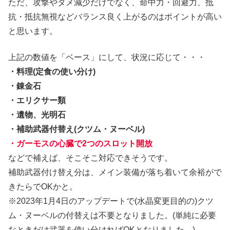
ただ、攻撃やダメ減少だけでなく、命中力・回避力、抵
抗・抵抗無視などバランス良く上がるのはポイントが高い
と思います。
上記の数値を「ベース」にして、状況に応じて・・・
・料理(定食の使い分け)
・錬金石
・エリクサー類
・遺物、光明石
・補助武器付替え(クツム・ヌーベル)
・ガーモスの心臓で2つのスロット開放
などで補えば、そこそこ対応できそうです。
補助武器付け替え分は、メイン装備が落ち着いて余裕がで
きたらでOKかと。
※2023年1月4日のアップデートで(水晶変更目的の)クツ
ム・ヌーベルの付替えは不要となりました。(単純に必要
なときだけ武器を使い分ければOKとなりました。)