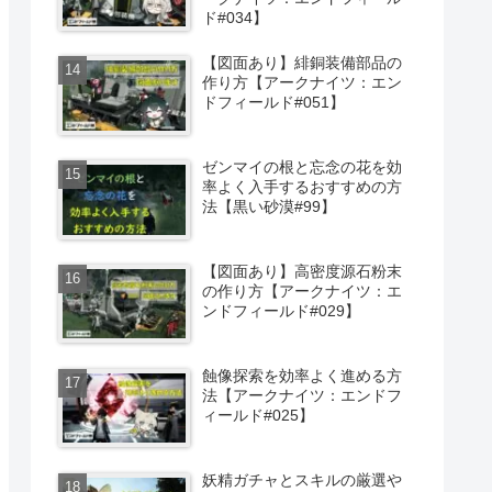
ド#034】
【図面あり】緋銅装備部品の
作り方【アークナイツ：エン
ドフィールド#051】
ゼンマイの根と忘念の花を効
率よく入手するおすすめの方
法【黒い砂漠#99】
【図面あり】高密度源石粉末
の作り方【アークナイツ：エ
ンドフィールド#029】
蝕像探索を効率よく進める方
法【アークナイツ：エンドフ
ィールド#025】
妖精ガチャとスキルの厳選や