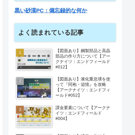
黒い砂漠PC：備忘録的な何か
よく読まれている記事
【図面あり】鋼製部品と高晶
部品の作り方について【アー
クナイツ：エンドフィールド
#012】
【図面あり】液化重息壌を使
って『同袍・追憶』を攻略
【アークナイツ：エンドフィ
ールド#052】
課金要素について【アークナ
イツ：エンドフィールド
#004】