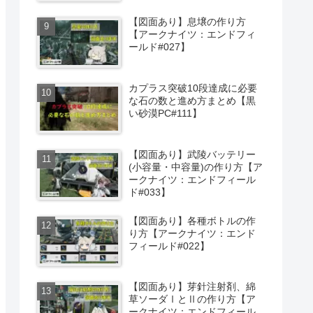
【図面あり】息壌の作り方
【アークナイツ：エンドフィ
ールド#027】
カプラス突破10段達成に必要
な石の数と進め方まとめ【黒
い砂漠PC#111】
【図面あり】武陵バッテリー
(小容量・中容量)の作り方【ア
ークナイツ：エンドフィール
ド#033】
【図面あり】各種ボトルの作
り方【アークナイツ：エンド
フィールド#022】
【図面あり】芽針注射剤、綿
草ソーダⅠとⅡの作り方【ア
ークナイツ：エンドフィール