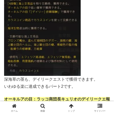
深海草の茎も、デイリークエストで獲得できます。
いわゆる楽に達成できるパート2です。
オーキルアの目：ラッコ商団長キュリオのデイリークエ報
酬で達成
ホーム
検索
トップ
サイドバー
クエスト名称：高貴な珊瑚の欠片(珊瑚の欠片が10個必要)