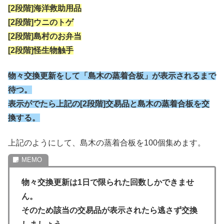
[2段階]海洋救助用品
[2段階]ウニのトゲ
[2段階]島村のお弁当
[2段階]怪生物触手
物々交換更新をして「島木の蒸着合板」が表示されるまで
待つ。
表示がでたら上記の[2段階]交易品と島木の蒸着合板を交
換する。
上記のようにして、島木の蒸着合板を100個集めます。
物々交換更新は1日で限られた回数しかできませ
ん。
そのため該当の交易品が表示されたら逃さず交換