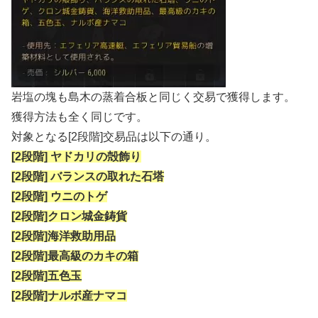
岩塩の塊も島木の蒸着合板と同じく交易で獲得します。
獲得方法も全く同じです。
対象となる[2段階]交易品は以下の通り。
[2段階] ヤドカリの殻飾り
[2段階] バランスの取れた石塔
[2段階] ウニのトゲ
[2段階]クロン城金鋳貨
[2段階]海洋救助用品
[2段階]最高級のカキの箱
[2段階]五色玉
[2段階]ナルボ産ナマコ