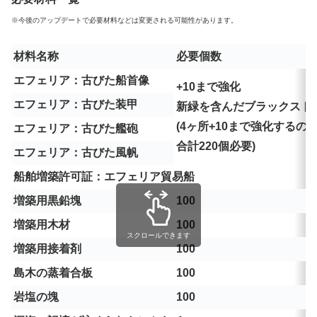
※今後のアップデートで必要材料などは変更される可能性があります。
材料名称
必要個数
エフェリア：古びた船首像
+10まで強化
エフェリア：古びた装甲
新緑を含んだブラックスト
(4ヶ所+10まで強化するの
エフェリア：古びた艦砲
合計220個必要)
エフェリア：古びた風帆
船舶増築許可証：エフェリア貿易船
増築用黒鉛塊
100
増築用木材
100
スクロールできます
増築用接着剤
100
島木の蒸着合板
100
岩塩の塊
100