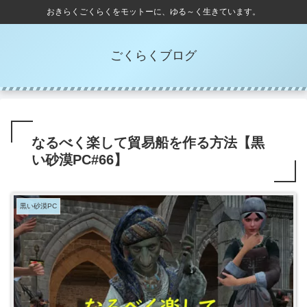
おきらくごくらくをモットーに、ゆる～く生きています。
ごくらくブログ
なるべく楽して貿易船を作る方法【黒
い砂漠PC#66】
黒い砂漠PC