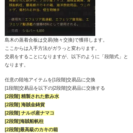
島木の蒸着合板は交易(物々交換)で獲得します。
ここからは入手方法がガラっと変わります。
交易をすることになりますが、以下のように「段階式」と
なります。
任意の陸地アイテムを[1段階]交易品に交換
[1段階]交易品を以下の[2段階]交易品に交換する
[2段階] 精製された飲み水
[2段階] 海賊金鋳貨
[2段階] ナルボ産ナマコ
[2段階]海賊船帆柱
[2段階]最高級のカキの箱