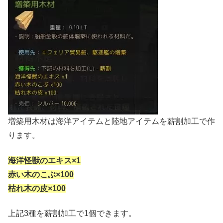
増築用木材は海洋アイテムと陸地アイテムを薪割加工で作
ります。
海洋怪獣のエキス×1
赤い木のこぶ×100
枯れ木の皮×100
上記3種を薪割加工で1個できます。