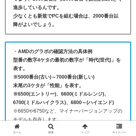
進歩しているんです。
少なくとも新規でPCを組む場合は、2000番台以
降がよいでしょう。
・AMDのグラボの確認方法の具体例
型番の数字4ケタの最初の数字が「時代(世代)」を
表す。
※5
000番台(古い)～7000番台(新しい)
末尾の3ケタが「性能」を表す。
※6500(エントリー)、6600(ミドルレンジ)、
6700(ミドルハイクラス)、6800～(ハイエンド)
※6650や6750など、マイナーバージョンアップの
モデルも存在します。
末尾に「XT」が付くのはハイパフォーマンスモデ
ホーム
検索
トップ
サイドバー