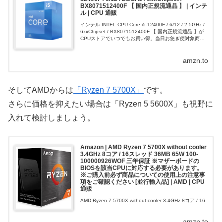
BX8071512400F 【 国内正規流通品 】 | インテ
ル | CPU 通販
インテル INTEL CPU Core i5-12400F / 6/12 / 2.5GHz /
6xxChipset / BX8071512400F 【 国内正規流通品 】が
CPUストアでいつでもお買い得。当日お急ぎ便対象商品
は、当日お届け...
amzn.to
そしてAMDからは
「Ryzen 7 5700X」
です。
さらに価格を抑えたい場合は「Ryzen 5 5600X」も視野に
入れて検討しましょう。
Amazon | AMD Ryzen 7 5700X without cooler
3.4GHz 8コア / 16スレッド 36MB 65W 100-
100000926WOF 三年保証 ※マザーボードの
BIOSを該当CPUに対応する必要があります。
※ご購入前必ず商品についての使用上の注意事
項をご確認ください [並行輸入品] | AMD | CPU
通販
AMD Ryzen 7 5700X without cooler 3.4GHz 8コア / 16
スレッド 36MB 65W 100-100000926WOF 三年保証 ※
マザーボードのBIOSを該当CPUに対応する必要がありま
amzn.to
す。※ご購入前...