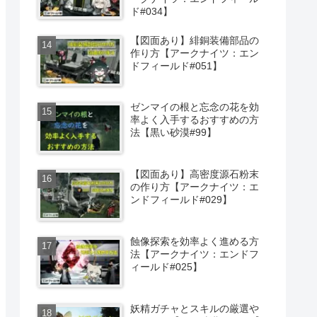
ド#034】
【図面あり】緋銅装備部品の
作り方【アークナイツ：エン
ドフィールド#051】
ゼンマイの根と忘念の花を効
率よく入手するおすすめの方
法【黒い砂漠#99】
【図面あり】高密度源石粉末
の作り方【アークナイツ：エ
ンドフィールド#029】
蝕像探索を効率よく進める方
法【アークナイツ：エンドフ
ィールド#025】
妖精ガチャとスキルの厳選や