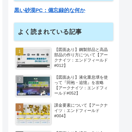
黒い砂漠PC：備忘録的な何か
よく読まれている記事
【図面あり】鋼製部品と高晶
部品の作り方について【アー
クナイツ：エンドフィールド
#012】
【図面あり】液化重息壌を使
って『同袍・追憶』を攻略
【アークナイツ：エンドフィ
ールド#052】
課金要素について【アークナ
イツ：エンドフィールド
#004】