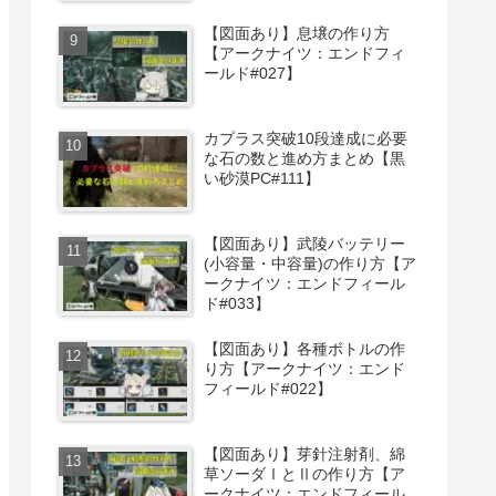
【図面あり】息壌の作り方
【アークナイツ：エンドフィ
ールド#027】
カプラス突破10段達成に必要
な石の数と進め方まとめ【黒
い砂漠PC#111】
【図面あり】武陵バッテリー
(小容量・中容量)の作り方【ア
ークナイツ：エンドフィール
ド#033】
【図面あり】各種ボトルの作
り方【アークナイツ：エンド
フィールド#022】
【図面あり】芽針注射剤、綿
草ソーダⅠとⅡの作り方【ア
ークナイツ：エンドフィール