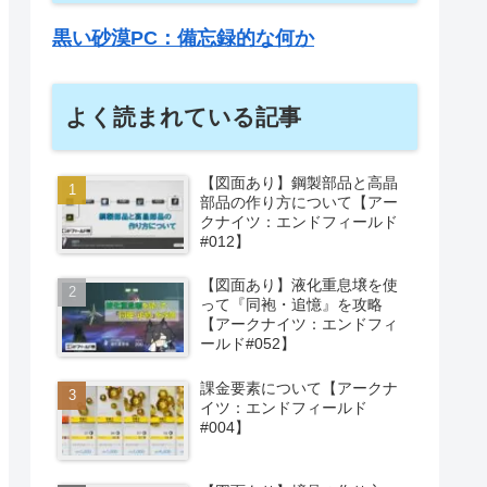
黒い砂漠PC：備忘録的な何か
よく読まれている記事
【図面あり】鋼製部品と高晶
部品の作り方について【アー
クナイツ：エンドフィールド
#012】
【図面あり】液化重息壌を使
って『同袍・追憶』を攻略
【アークナイツ：エンドフィ
ールド#052】
課金要素について【アークナ
イツ：エンドフィールド
#004】