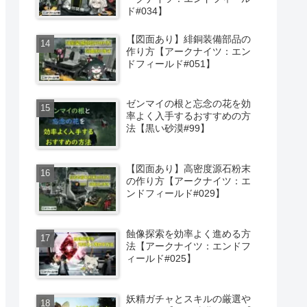
ド#034】
【図面あり】緋銅装備部品の
作り方【アークナイツ：エン
ドフィールド#051】
ゼンマイの根と忘念の花を効
率よく入手するおすすめの方
法【黒い砂漠#99】
【図面あり】高密度源石粉末
の作り方【アークナイツ：エ
ンドフィールド#029】
蝕像探索を効率よく進める方
法【アークナイツ：エンドフ
ィールド#025】
妖精ガチャとスキルの厳選や