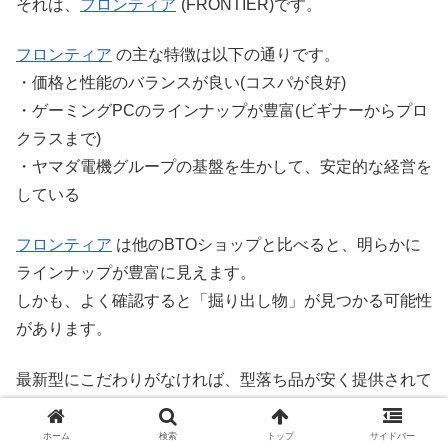
それは、
フロンティア
(FRONTIER)です。
フロンティア
の主な特徴は以下の通りです。
・価格と性能のバランスが良い(コスパが良好)
・ゲーミングPCのラインナップが豊富(ビギナーからプロ
クラスまで)
・ヤマダ電機グループの基盤を生かして、安定的な経営を
している
フロンティア
は他のBTOショップと比べると、明らかに
ラインナップが豊富に見えます。
しかも、よく確認すると「掘り出し物」が見つかる可能性
があります。
最新型にこだわりがなければ、型落ち品が安く提供されて
いることもあります。
GeForce RTX 4060
ではなく、
GeForce RTX
例えば
ホーム
検索
トップ
サイドバー