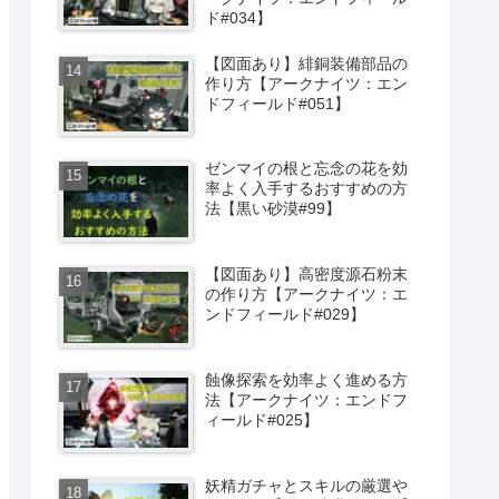
ド#034】
【図面あり】緋銅装備部品の
作り方【アークナイツ：エン
ドフィールド#051】
ゼンマイの根と忘念の花を効
率よく入手するおすすめの方
法【黒い砂漠#99】
【図面あり】高密度源石粉末
の作り方【アークナイツ：エ
ンドフィールド#029】
蝕像探索を効率よく進める方
法【アークナイツ：エンドフ
ィールド#025】
妖精ガチャとスキルの厳選や