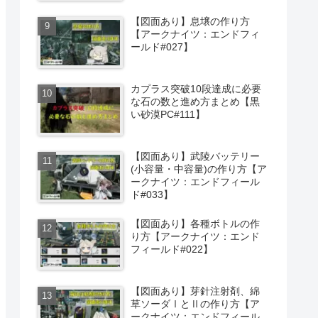
【図面あり】息壌の作り方
【アークナイツ：エンドフィ
ールド#027】
カプラス突破10段達成に必要
な石の数と進め方まとめ【黒
い砂漠PC#111】
【図面あり】武陵バッテリー
(小容量・中容量)の作り方【ア
ークナイツ：エンドフィール
ド#033】
【図面あり】各種ボトルの作
り方【アークナイツ：エンド
フィールド#022】
【図面あり】芽針注射剤、綿
草ソーダⅠとⅡの作り方【ア
ークナイツ：エンドフィール