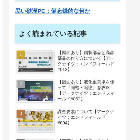
黒い砂漠PC：備忘録的な何か
よく読まれている記事
【図面あり】鋼製部品と高晶
部品の作り方について【アー
クナイツ：エンドフィールド
#012】
【図面あり】液化重息壌を使
って『同袍・追憶』を攻略
【アークナイツ：エンドフィ
ールド#052】
課金要素について【アークナ
イツ：エンドフィールド
#004】