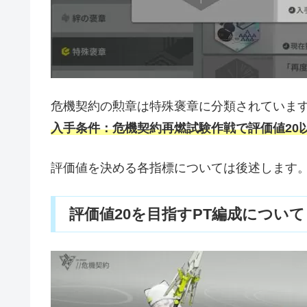
危機契約の勲章は特殊褒章に分類されていま
入手条件：危機契約再燃試験作戦で評価値20
評価値を決める各指標については後述します
評価値20を目指すPT編成について