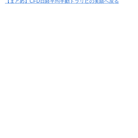
【まとめ】CFD日経平均手動トラリピの実績へ戻る