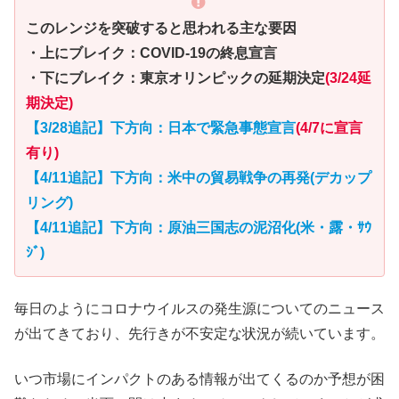
このレンジを突破すると思われる主な要因
・上にブレイク：COVID-19の終息宣言
・下にブレイク：東京オリンピックの延期決定
(3/24延
期決定)
【3/28追記】下方向：日本で緊急事態宣言
(4/7に宣言
有り)
【4/11追記】下方向：米中の貿易戦争の再発(デカップ
リング)
【4/11追記】下方向：原油三国志の泥沼化(米・露・ｻｳ
ｼﾞ)
毎日のようにコロナウイルスの発生源についてのニュース
が出てきており、先行きが不安定な状況が続いています。
いつ市場にインパクトのある情報が出てくるのか予想が困