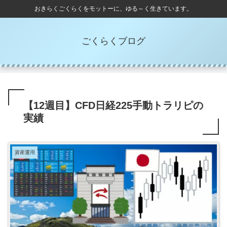
おきらくごくらくをモットーに、ゆる～く生きています。
ごくらくブログ
【12週目】CFD日経225手動トラリピの
実績
資産運用