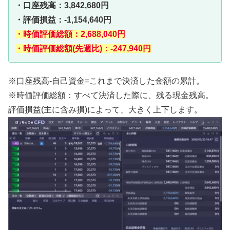
・口座残高：3,842,680円
・評価損益：-1,154,640円
・時価評価総額：2,688,040円
・時価評価総額(先週比)：-247,940円
※口座残高-自己資金=これまで決済した金額の累計。
※時価評価総額：すべて決済した際に、残る現金残高。
評価損益(主に含み損)によって、大きく上下します。