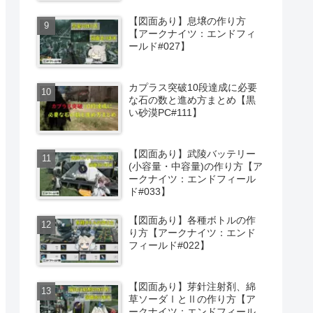
【図面あり】息壌の作り方
【アークナイツ：エンドフィ
ールド#027】
カプラス突破10段達成に必要
な石の数と進め方まとめ【黒
い砂漠PC#111】
【図面あり】武陵バッテリー
(小容量・中容量)の作り方【ア
ークナイツ：エンドフィール
ド#033】
【図面あり】各種ボトルの作
り方【アークナイツ：エンド
フィールド#022】
【図面あり】芽針注射剤、綿
草ソーダⅠとⅡの作り方【ア
ークナイツ：エンドフィール