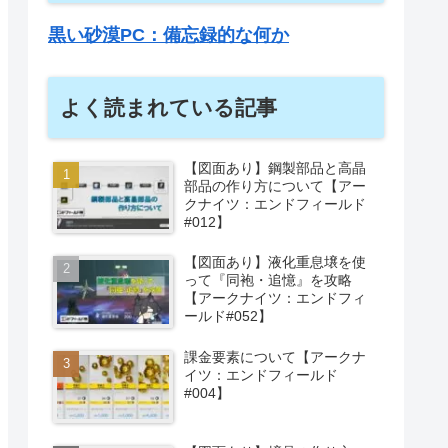
黒い砂漠PC：備忘録的な何か
よく読まれている記事
【図面あり】鋼製部品と高晶
部品の作り方について【アー
クナイツ：エンドフィールド
#012】
【図面あり】液化重息壌を使
って『同袍・追憶』を攻略
【アークナイツ：エンドフィ
ールド#052】
課金要素について【アークナ
イツ：エンドフィールド
#004】