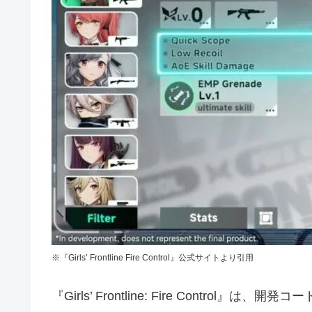
※『Girls’ Frontline Fire Control』公式サイトより引用
『Girls’ Frontline: Fire Control