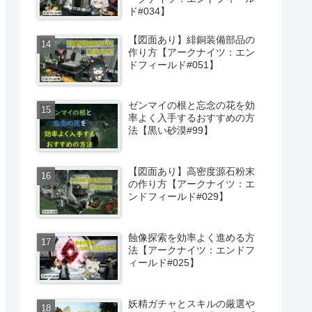
ド#034】
【図面あり】緋銅装備部品の
作り方【アークナイツ：エン
ドフィールド#051】
ゼンマイの根と忘念の花を効
率よく入手するおすすめの方
法【黒い砂漠#99】
【図面あり】高密度源石粉末
の作り方【アークナイツ：エ
ンドフィールド#029】
蝕像探索を効率よく進める方
法【アークナイツ：エンドフ
ィールド#025】
妖精ガチャとスキルの厳選や