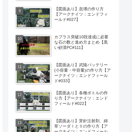
【図面あり】息壌の作り方
【アークナイツ：エンドフィ
ールド#027】
カプラス突破10段達成に必要
な石の数と進め方まとめ【黒
い砂漠PC#111】
【図面あり】武陵バッテリー
(小容量・中容量)の作り方【ア
ークナイツ：エンドフィール
ド#033】
【図面あり】各種ボトルの作
り方【アークナイツ：エンド
フィールド#022】
【図面あり】芽針注射剤、綿
草ソーダⅠとⅡの作り方【ア
ークナイツ：エンドフィール