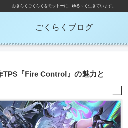
おきらくごくらくをモットーに、ゆる～く生きています。
ごくらくブログ
S『Fire Control』の魅力と