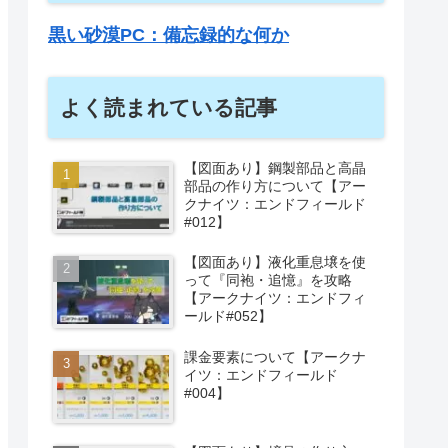
黒い砂漠PC：備忘録的な何か
よく読まれている記事
【図面あり】鋼製部品と高晶
部品の作り方について【アー
クナイツ：エンドフィールド
#012】
【図面あり】液化重息壌を使
って『同袍・追憶』を攻略
【アークナイツ：エンドフィ
ールド#052】
課金要素について【アークナ
イツ：エンドフィールド
#004】