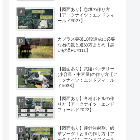
【図面あり】息壌の作り方
【アークナイツ：エンドフィ
ールド#027】
カプラス突破10段達成に必要
な石の数と進め方まとめ【黒
い砂漠PC#111】
【図面あり】武陵バッテリー
(小容量・中容量)の作り方【ア
ークナイツ：エンドフィール
ド#033】
【図面あり】各種ボトルの作
り方【アークナイツ：エンド
フィールド#022】
【図面あり】芽針注射剤、綿
草ソーダⅠとⅡの作り方【ア
ークナイツ：エンドフィール