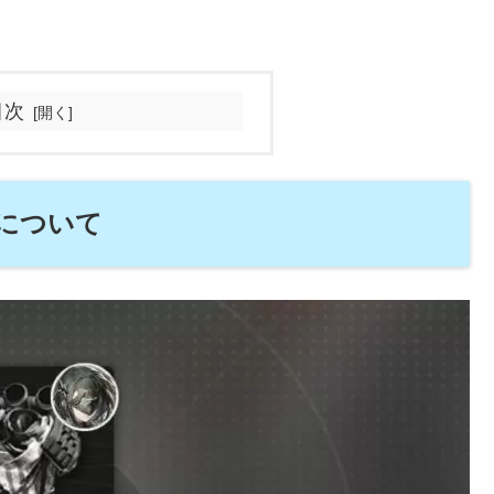
目次
について