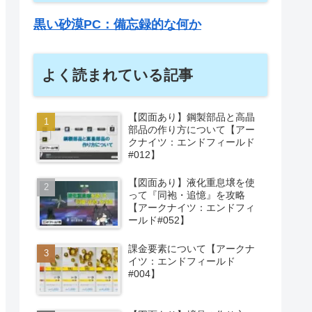
黒い砂漠PC：備忘録的な何か
よく読まれている記事
【図面あり】鋼製部品と高晶
部品の作り方について【アー
クナイツ：エンドフィールド
#012】
【図面あり】液化重息壌を使
って『同袍・追憶』を攻略
【アークナイツ：エンドフィ
ールド#052】
課金要素について【アークナ
イツ：エンドフィールド
#004】