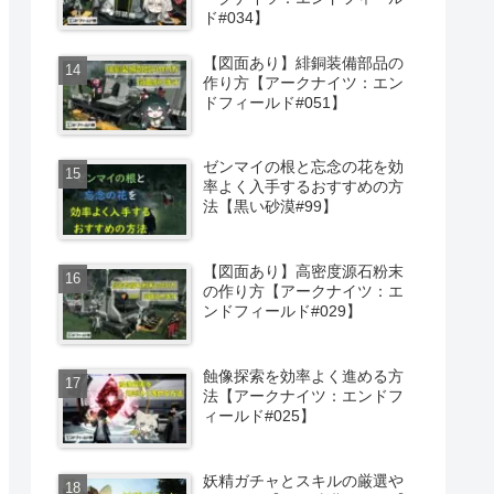
ド#034】
【図面あり】緋銅装備部品の
作り方【アークナイツ：エン
ドフィールド#051】
ゼンマイの根と忘念の花を効
率よく入手するおすすめの方
法【黒い砂漠#99】
【図面あり】高密度源石粉末
の作り方【アークナイツ：エ
ンドフィールド#029】
蝕像探索を効率よく進める方
法【アークナイツ：エンドフ
ィールド#025】
妖精ガチャとスキルの厳選や